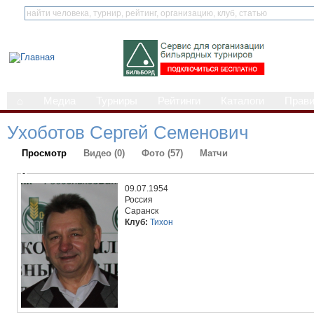
⌂
Медиа
Турниры
Рейтинги
Каталоги
Прав
Ухоботов Сергей Семенович
Просмотр
Видео (0)
Фото (57)
Матчи
-
09.07.1954
Россия
Саранск
Клуб:
Тихон