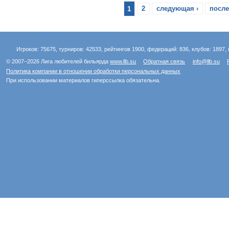
1
2
следующая ›
после
Игроков: 75675, турниров: 42533, рейтингов 1900, федераций: 836, клубов: 1897, 
© 2007–2026 Лига любителей бильярда
www.llb.su
Обратная связь
info@llb.su
Политика компании в отношении обработки персональных данных
При использовании материалов гиперссылка обязательна.