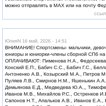
можно отправлять в МАХ или на почту Ф
ссыл
ЮлияN 16 май, 2026 - 14:51
ВНИМАНИЕ! Спортсмены- мальчики, девоч
юниоры и юниорки-члены сборной СПб на
ОПЛАЧИВАЮТ: Пименова Н.А., Федосеева А
Конский Е.П., Бабич С.С., Бабич Г.С., Белл
Антоненко А.В., Козырский М.А., Петров М.
Пуляев Л.В., Смирнов Н.М., Яшенькин А.А.
Демьянова Е.Д., Медведева Ю.А.,, Тимофе
Иванов М.В., Михайлов Р.С., Остренков И.В
Сапонов Н.Т., Апальков А.В., Иванов Е.А., 