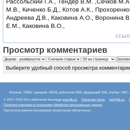
Рассольский Г.А., Тендер В.М. ,Сечков М.А
М.В., Киченко Б.Д., Котов А.К., Прохоренко
Андреева Д.В., Каковина А.О., Воронина В
Е.М., Каковина В.О.,
ссыл
Просмотр комментариев
Выберите удобный способ просмотра комментарие
Игроков: 75669, турниров: 42528, рейтингов 1900, федераций: 836, клубов: 1897, 
© 2007–2026 Лига любителей бильярда
www.llb.su
Обратная связь
info@llb.su
Политика компании в отношении обработки персональных данных
При использовании материалов гиперссылка обязательна.