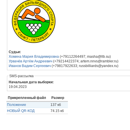
Судьи:
Хомина Мария Владимировна
(+79112264497; masha@llb.su)
Урвачёв Артём Андреевич
(+79214422374; artem.nnvs@rambler.ru)
Иванов Вадим Сергеевич
(+79817922633; russbilliards@yandex.ru)
SMS-рассылка
Начальная дата выборки:
19.04.2023
Прикрепленный файл
Размер
Положение
137 кб
НОВЫЙ QR-КОД
74.15 кб