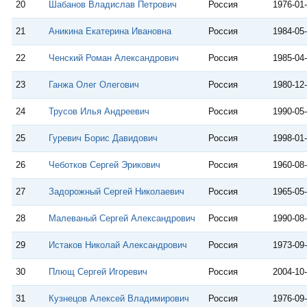
20
Шабанов Владислав Петрович
Россия
1976-01
21
Аникина Екатерина Ивановна
Россия
1984-05
22
Ченский Роман Александрович
Россия
1985-04
23
Ганжа Олег Олегович
Россия
1980-12
24
Трусов Илья Андреевич
Россия
1990-05
25
Гуревич Борис Давидович
Россия
1998-01
26
Чеботков Сергей Эрикович
Россия
1960-08
27
Задорожный Сергей Николаевич
Россия
1965-05
28
Малеваный Сергей Александрович
Россия
1990-08
29
Истаков Николай Александрович
Россия
1973-09
30
Плющ Сергей Игоревич
Россия
2004-10
31
Кузнецов Алексей Владимирович
Россия
1976-09