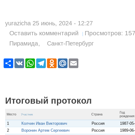
yurazicha 25 июнь, 2024 - 12:27
Оставить комментарий
Просмотров: 15
Пирамида
Санкт-Петербург
Р
V
W
T
O
M
E
е
K
h
e
d
a
m
с
a
l
n
i
a
у
t
e
o
l
i
р
s
g
k
.
l
с
A
r
l
R
p
a
a
u
p
m
s
Итоговый протокол
s
n
i
Год
k
Место
Страна
Участник
рождения
i
1
Колчин Иван Викторович
Россия
1987-05
2
Воронин Артем Сергеевич
Россия
1989-06