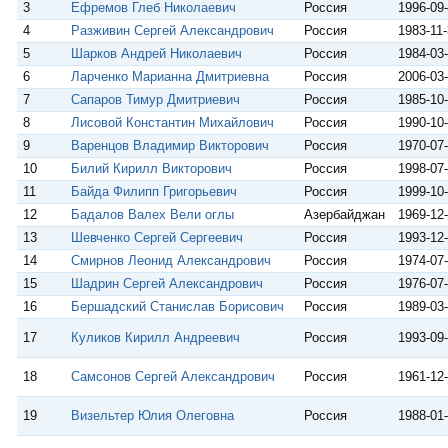
3
Ефремов Глеб Николаевич
Россия
1996-09
4
Разживин Сергей Александрович
Россия
1983-11
5
Шарков Андрей Николаевич
Россия
1984-03
6
Ларченко Марианна Дмитриевна
Россия
2006-03
7
Сапаров Тимур Дмитриевич
Россия
1985-10
8
Лисовой Константин Михайлович
Россия
1990-10
9
Варенцов Владимир Викторович
Россия
1970-07
10
Билий Кирилл Викторович
Россия
1998-07
11
Байда Филипп Григорьевич
Россия
1999-10
12
Бадалов Валех Вели оглы
Азербайджан
1969-12
13
Шевченко Сергей Сергеевич
Россия
1993-12
14
Смирнов Леонид Александрович
Россия
1974-07
15
Шадрин Сергей Александрович
Россия
1976-07
16
Бершадский Станислав Борисович
Россия
1989-03
17
Куликов Кирилл Андреевич
Россия
1993-09
18
Самсонов Сергей Александрович
Россия
1961-12
19
Визельтер Юлия Олеговна
Россия
1988-01