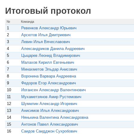
p
m
s
Итоговый протокол
s
n
i
№
Команда
k
1
Ревенков Александр Юрьевич
i
2
Арсютов Илья Дмитриевич
3
Левин Илья Вячеславович
4
Александриков Данила Андреевич
5
Цыцарев Леонид Владимирович
6
Малахов Кирилл Евгеньевич
7
Минахметов Эльдар Анисович
8
Воронина Варвара Андреевна
9
Федоров Егор Александрович
10
Иогансен Александр Валентинович
11
Мухаметзянов Амир Рустемович
12
Шумилин Александр Игоревич
13
Анисимов Илья Александрович
14
Нянькина Валентина Александровна
15
Антонов Павел Александрович
16
Саидов Саидджон Сухробович