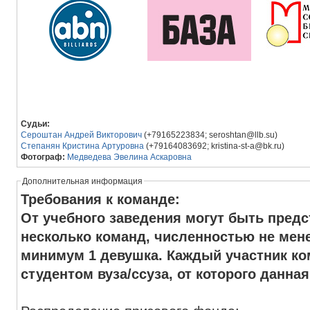
Судьи:
Сероштан Андрей Викторович
(+79165223834; seroshtan@llb.su)
Степанян Кристина Артуровна
(+79164083692; kristina-st-a@bk.ru)
Фотограф:
Медведева Эвелина Аскаровна
Дополнительная информация
Требования к команде:
От учебного заведения могут быть пред
несколько команд, численностью не мен
минимум 1 девушка. Каждый участник к
студентом вуза/ссуза, от которого данна