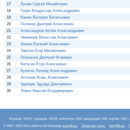
17
Лунев Сергей Михайлович
18
Гоцев Владислав Александрович
19
Канюк Валерия Витальевна
20
Поляков Дмитрий Алексеевич
21
Александров Артём Александрович
22
Чекменев Вячеслав Алексеевич
23
Ашпин Евгений Алексеевич
24
Павлов Егор Михайлович
25
Опанасюк Дмитрий Игоревич
26
Белугин Егор Алексеевич
27
Кунегин Леонид Александрович
28
Антонов Игорь Алексеевич
29
Удинцев Эдуард Дмитриевич
30
Левин Максим Владимирович
Игроков: 75675, турниров: 42533, рейтингов 1900, федераций: 836, клубов: 1897, 
© 2007–2026 Лига любителей бильярда
www.llb.su
Обратная связь
info@llb.su