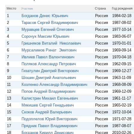
p
m
s
s
Место
Страна
Год рождения
Участник
n
1
Богданов Денис Юрьевич
Россия
1984-02-18
i
k
2
Тарасов Сергей Владимирович
Россия
1987-08-02
i
3
Муравцев Евгений Олегович
Россия
1977-10-14
4
Сорочук Максим Юрьевич
Россия
1983-06-07
5
Гришняков Виталий Николаевич
Россия
1970-01-01
6
Мурсалимов Ринат Эмитович
Россия
1969-09-14
7
Ивлиев Павел Валентинович
Россия
1970-04-18
8
Поляков Александр Петрович
Россия
1962-09-15
9
Гизатулин Дмитрий Викторович
Россия
1969-12-27
10
Шошин Дмитрий Анатольевич
Россия
1963-11-09
11
Козленко Александр Владимирович
Россия
1968-08-09
12
Попов Андрей Владимирович
Россия
1969-12-09
13
Калистрин Михаил Евгеньевич
Россия
1961-11-17
14
Мякишев Сергей Генадьевич
Россия
1965-02-19
15
Скоков Андрей Валерьевич
Россия
1972-10-04
16
Подоплелов Юрий Викторович
Россия
1971-07-28
17
Прядник Павел Владимирович
Россия
1987-08-07
18
Богданов Кирилл Денисович
Россия
2010-02-26