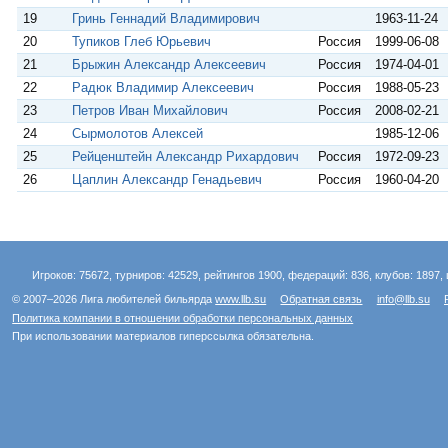
19
Гринь Геннадий Владимирович
1963-11-24
20
Тупиков Глеб Юрьевич
Россия
1999-06-08
21
Брыжин Александр Алексеевич
Россия
1974-04-01
22
Радюк Владимир Алексеевич
Россия
1988-05-23
23
Петров Иван Михайлович
Россия
2008-02-21
24
Сырмолотов Алексей
1985-12-06
25
Рейценштейн Александр Рихардович
Россия
1972-09-23
26
Цаплин Александр Генадьевич
Россия
1960-04-20
Игроков: 75672, турниров: 42529, рейтингов 1900, федераций: 836, клубов: 1897, 
© 2007–2026 Лига любителей бильярда
www.llb.su
Обратная связь
info@llb.su
Политика компании в отношении обработки персональных данных
При использовании материалов гиперссылка обязательна.