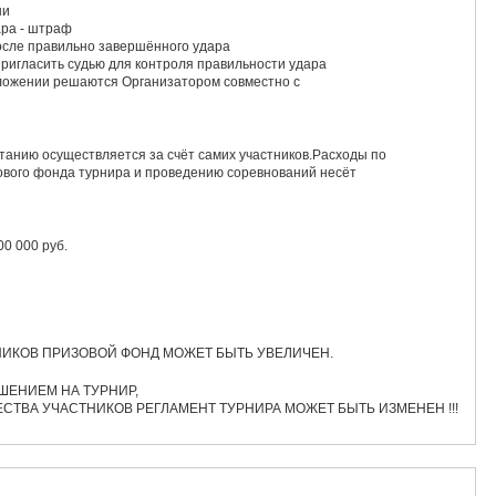
ни
ара - штраф
после правильно завершённого удара
пригласить судью для контроля правильности удара
ложении решаются Организатором совместно с
Оплата расходов по проезду,проживанию,питанию осуществляется за счёт самих участников.Расходы по
ового фонда турнира и проведению соревнований несёт
ированный призовой фонд турнира 100 000 руб.
НИКОВ ПРИЗОВОЙ ФОНД МОЖЕТ БЫТЬ УВЕЛИЧЕН.
ШЕНИЕМ НА ТУРНИР,
ЕСТВА УЧАСТНИКОВ РЕГЛАМЕНТ ТУРНИРА МОЖЕТ БЫТЬ ИЗМЕНЕН !!!