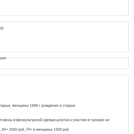
:00
0
ации
старше, женщины 1988 г. рождения и старше
смены в физкультурной одежде,шортах к участию в турнире не
., 60+ 2000 руб.,70+ и женщины 1500 руб.