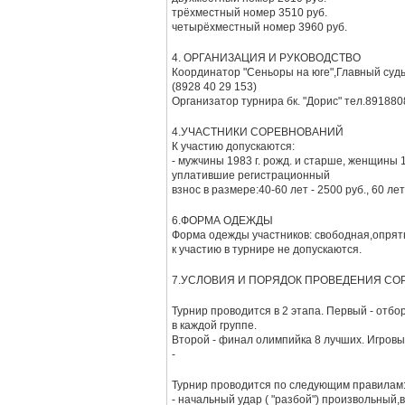
трёхместный номер 3510 руб.
четырёхместный номер 3960 руб.
4. ОРГАНИЗАЦИЯ И РУКОВОДСТВО
Координатор "Сеньоры на юге",Главный суд
(8928 40 29 153)
Организатор турнира бк. "Дорис" тел.89188
4.УЧАСТНИКИ СОРЕВНОВАНИЙ
К участию допускаются:
- мужчины 1983 г. рожд. и старше, женщины
уплатившие регистрационный
взнос в размере:40-60 лет - 2500 руб., 60 л
6.ФОРМА ОДЕЖДЫ
Форма одежды участников: свободная,опрят
к участию в турнире не допускаются.
7.УСЛОВИЯ И ПОРЯДОК ПРОВЕДЕНИЯ С
Турнир проводится в 2 этапа. Первый - отбо
в каждой группе.
Второй - финал олимпийка 8 лучших. Игров
-
Турнир проводится по следующим правилам
- начальный удар ( "разбой") произвольный