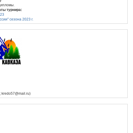
у
ли,дипломы.
аты турнира:
023
сии" сезона 2023 г.
 kredo57@mail.ru)