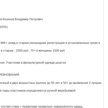
ья:Козинов Владимир Петрович
082551
 1988 г. рожд.и старше,прошедшие регистрацию в установленные сроки и
ет и старше - 2000 руб., 70+ и женщины 1500 руб
ная. Участники в физкультурной одежде,шортах
ОРЕВНОВАНИЙ
рочный в двух возрастных группах до 50 лет и 50+ до выявления 4 лучших
ые пары участников определяются ручной жеребьёвкой.
:
,в соответствии с правилами правильно завершённого удара;