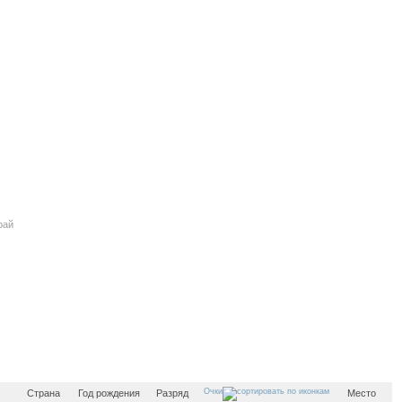
рай
Очки
Страна
Год рождения
Разряд
Место