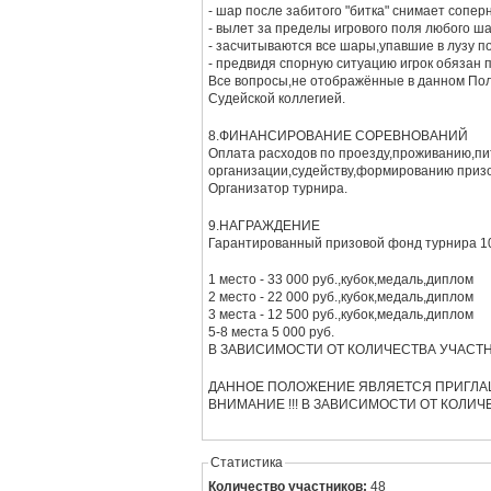
- шар после забитого "битка" снимает сопер
- вылет за пределы игрового поля любого ш
- засчитываются все шары,упавшие в лузу 
- предвидя спорную ситуацию игрок обязан 
Все вопросы,не отображённые в данном По
Судейской коллегией.
8.ФИНАНСИРОВАНИЕ СОРЕВНОВАНИЙ
организации,судейству,формированию приз
Организатор турнира.
9.НАГРАЖДЕНИЕ
Гарант
1 место - 33 000 руб.,кубок,медаль,диплом
2 место - 22 000 руб.,кубок,медаль,диплом
3 места - 12 500 руб.,кубок,медаль,диплом
5-8 места 5 000 руб.
В ЗАВИСИМОСТИ ОТ КОЛИЧЕСТВА УЧАСТ
ДАННОЕ ПОЛОЖЕНИЕ ЯВЛЯЕТСЯ ПРИГЛА
ВНИМАНИЕ !!! В ЗАВИСИМОСТИ ОТ КОЛИЧ
Статистика
Количество участников:
48