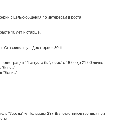
 серии с целью общения по интересам и роста
расте 40 лет и старше.
г. Ставрополь ул. Доваторцев 30 б
регистрация 11 августа бк "Дорис" с 19-00 до 21-00 лично
к "Дорис"
бк."Дорис"
ель "Звезда" ул.Тельмана 237 Для участников турнира при
рена