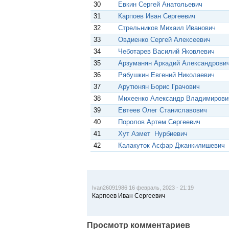
30
Евкин Сергей Анатольевич
31
Карпоев Иван Сергеевич
32
Стрельников Михаил Иванович
33
Овдиенко Сергей Алексеевич
34
Чеботарев Василий Яковлевич
35
Арзуманян Аркадий Александрови
36
Рябушкин Евгений Николаевич
37
Арутюнян Борис Грачович
38
Михеенко Александр Владимирови
39
Евтеев Олег Станиславович
40
Поролов Артем Сергеевич
41
Хут Азмет Нурбиевич
42
Калакуток Асфар Джанкилишевич
Ivan26091986 16 февраль, 2023 - 21:19
Карпоев Иван Сергеевич
Просмотр комментариев