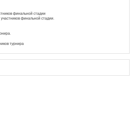
астников финальной стадии
и участников финальной стадии.
рнира.
ников турнира