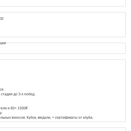
:00
ации
ся
 стадия до 3-х побед.
ели и 60+ 1500₽.
ку
льных взносов. Кубок, медали, + сертификаты от клуба.