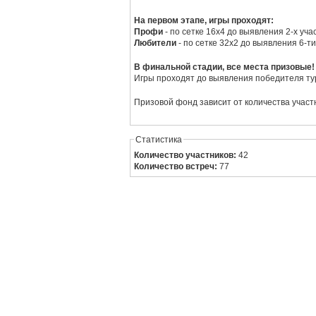
На первом этапе, игры проходят:
Профи
- по сетке 16х4 до выявления 2-х уч
Любители
- по сетке 32х2 до выявления 6-т
В финальной стадии, все места призовые!
Игры проходят до выявления победителя ту
Призовой фонд зависит от количества участ
Статистика
Количество участников:
42
Количество встреч:
77