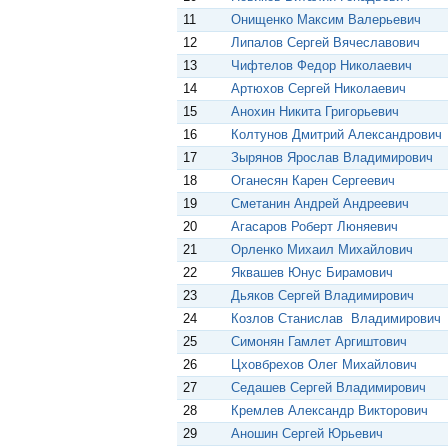
11
Онищенко Максим Валерьевич
12
Липалов Сергей Вячеславович
13
Чифтелов Федор Николаевич
14
Артюхов Сергей Николаевич
15
Анохин Никита Григорьевич
16
Колтунов Дмитрий Александрович
17
Зырянов Ярослав Владимирович
18
Оганесян Карен Сергеевич
19
Сметанин Андрей Андреевич
20
Агасаров Роберт Люняевич
21
Орленко Михаил Михайлович
22
Яквашев Юнус Бирамович
23
Дьяков Сергей Владимирович
24
Козлов Станислав Владимирович
25
Симонян Гамлет Аргиштович
26
Цховбрехов Олег Михайлович
27
Седашев Сергей Владимирович
28
Кремлев Александр Викторович
29
Аношин Сергей Юрьевич