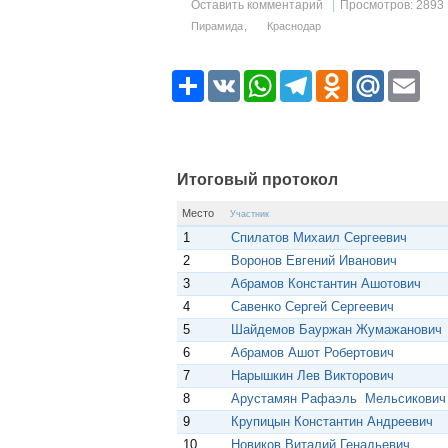
Оставить комментарий
Просмотров: 2893
Пирамида
Краснодар
Р
V
W
T
O
M
E
е
K
h
e
d
a
m
с
a
l
n
i
a
у
t
e
o
l
i
р
s
g
k
.
l
с
A
r
l
R
p
a
a
u
Итоговый протокол
p
m
s
s
Место
Участник
n
1
Спилатов Михаил Сергеевич
i
k
2
Воронов Евгений Иванович
i
3
Абрамов Константин Ашотович
4
Савенко Сергей Сергеевич
5
Шайдемов Бауржан Жумажанович
6
Абрамов Ашот Робертович
7
Нарышкин Лев Викторович
8
Арустамян Рафаэль Мельсикович
9
Крупицын Константин Андреевич
10
Новиков Виталий Генадьевич