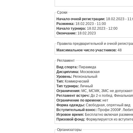
Сроки
Начало очной регистрации:
18.02.2023 - 11
Разминка:
18.02.2023 - 11:00
Начало турнира:
18.02.2023 - 12:00
Окончание:
18.02.2023
Правила предварительной и очной регистр
Максимальное число участников:
48
Регламент
Вид спорта:
Пирамида
Дисциплина:
Московская
Уровень:
Региональный
Тип:
Коммерческий
Тип турнира:
Личный
Ограничения:
МС, МСМК, ЗМС не допускают
Регламент встреч:
До 2-х побед. Финальная
Ограничение по времени:
нет
Форма одежды:
Свободная, опрятный вид
Вступительный взнос:
Профи 2000₽. Любит
Игровое время:
Бесплатно включая размин
Призовой фонд:
Формулируется из вступите
Организаторы