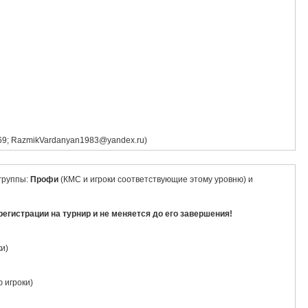
9; RazmikVardanyan1983@yandex.ru)
 группы:
Профи
(КМС и игроки соответствующие этому уровню) и
регистрации на турнир и не меняется до его завершения!
и)
 игроки)