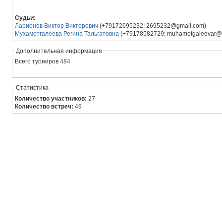
Судьи:
Ларионов Виктор Викторович
(+79172695232; 2695232@gmail.com)
Мухаметгалеева Регина Тальгатовна
(+79178582729; muhametgaleevar@m
Дополнительная информация
Всего турниров 484
Статистика
Количество участников:
27
Количество встреч:
49