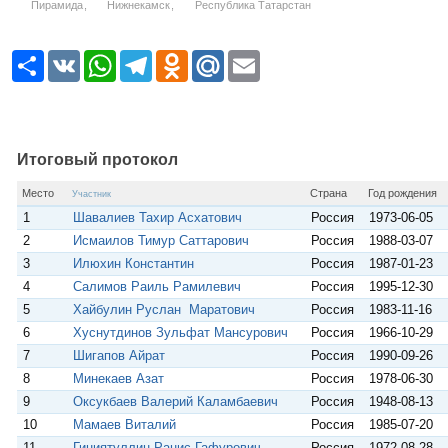
Пирамида
Нижнекамск
Республика Татарстан
Р
V
W
T
O
M
E
е
K
h
e
d
a
m
с
a
l
n
i
a
у
t
e
o
l
i
р
s
g
k
.
l
с
A
r
l
R
p
a
a
u
Итоговый протокол
p
m
s
s
Место
Страна
Год рождения
Участник
n
1
Шавалиев Тахир Асхатович
Россия
1973-06-05
i
k
2
Исмаилов Тимур Саттарович
Россия
1988-03-07
i
3
Илюхин Константин
Россия
1987-01-23
4
Салимов Раиль Рамилевич
Россия
1995-12-30
5
Хайбулин Руслан Маратович
Россия
1983-11-16
6
Хуснутдинов Зульфат Мансурович
Россия
1966-10-29
7
Шигапов Айрат
Россия
1990-09-26
8
Минекаев Азат
Россия
1978-06-30
9
Оксукбаев Валерий Каламбаевич
Россия
1948-08-13
10
Мамаев Виталий
Россия
1985-07-20
11
Гиниятуллин Ранис Гафурович
Россия
1972-08-28