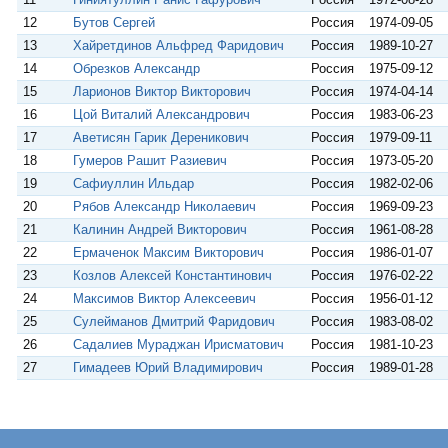
12
Бутов Сергей
Россия
1974-09-05
13
Хайретдинов Альфред Фаридович
Россия
1989-10-27
14
Обрезков Александр
Россия
1975-09-12
15
Ларионов Виктор Викторович
Россия
1974-04-14
16
Цой Виталий Александрович
Россия
1983-06-23
17
Аветисян Гарик Дереникович
Россия
1979-09-11
18
Гумеров Рашит Разиевич
Россия
1973-05-20
19
Сафиуллин Ильдар
Россия
1982-02-06
20
Рябов Александр Николаевич
Россия
1969-09-23
21
Калинин Андрей Викторович
Россия
1961-08-28
22
Ермаченок Максим Викторович
Россия
1986-01-07
23
Козлов Алексей Константинович
Россия
1976-02-22
24
Максимов Виктор Алексеевич
Россия
1956-01-12
25
Сулейманов Дмитрий Фаридович
Россия
1983-08-02
26
Садалиев Мураджан Ирисматович
Россия
1981-10-23
27
Гимадеев Юрий Владимирович
Россия
1989-01-28