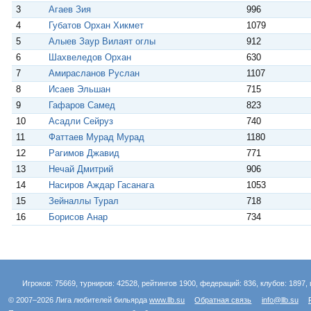
i
3
Агаев Зия
996
4
Губатов Орхан Хикмет
1079
5
Алыев Заур Вилаят оглы
912
6
Шахвеледов Орхан
630
7
Амирасланов Руслан
1107
8
Исаев Эльшан
715
9
Гафаров Самед
823
10
Асадли Сейруз
740
11
Фаттаев Мурад Мурад
1180
12
Рагимов Джавид
771
13
Нечай Дмитрий
906
14
Насиров Аждар Гасанага
1053
15
Зейналлы Турал
718
16
Борисов Анар
734
Игроков: 75669, турниров: 42528, рейтингов 1900, федераций: 836, клубов: 1897, 
© 2007–2026 Лига любителей бильярда
www.llb.su
Обратная связь
info@llb.su