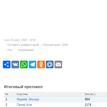
zaza 15 март, 2020 - 10:54
Оставить комментарий
Просмотров: 1309
Пул
Азербайджан
Р
V
W
T
O
M
E
е
K
h
e
d
a
m
с
a
l
n
i
a
у
t
e
o
l
i
р
s
g
k
.
l
с
A
r
l
R
p
a
a
u
Итоговый протокол
p
m
s
s
№
Участник
Эло (вх.)
n
1
Нуриев Эльнур
864
i
k
2
Талиб Али
1174