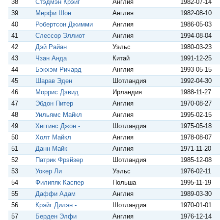
38
Стэдмэн Крэйг
Англия
1982-07-14
39
Мерфи Шон
Англия
1982-08-10
40
Робертсон Джимми
Англия
1986-05-03
41
Слессор Эллиот
Англия
1994-08-04
42
Дэй Райан
Уэльс
1980-03-23
43
Чзан Анда
Китай
1991-12-25
44
Бэкхэм Ричард
Англия
1993-05-15
45
Шарав Эден
Шотландия
1992-04-30
46
Моррис Дэвид
Ирландия
1988-11-27
47
Эбдон Питер
Англия
1970-08-27
48
Уильямс Майкл
Англия
1995-02-15
49
Хиггинс Джон -
Шотландия
1975-05-18
50
Холт Майкл
Англия
1978-08-07
51
Данн Майк
Англия
1971-11-20
52
Патрик Фрэйзер
Шотландия
1985-12-08
53
Уокер Ли
Уэльс
1976-02-11
54
Филипяк Каспер
Польша
1995-11-19
55
Даффи Адам
Англия
1989-03-30
56
Крэйг Дилэн -
Шотландия
1970-01-01
57
Берден Элфи
Англия
1976-12-14