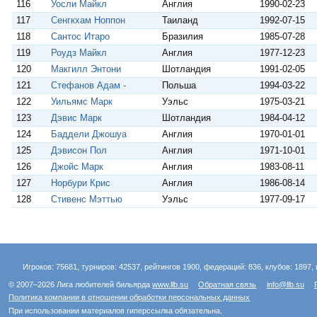
116
Уосли Майкл
Англия
1990-02-23
117
Сенгкхам Ноппон
Таиланд
1992-07-15
118
Сантос Итаро
Бразилия
1985-07-28
119
Роудз Майкл
Англия
1977-12-23
120
Макгилл Энтони
Шотландия
1991-02-05
121
Стефанов Адам -
Польша
1994-03-22
122
Уильямс Марк
Уэльс
1975-03-21
123
Дэвис Марк
Шотландия
1984-04-12
124
Баддели Джошуа
Англия
1970-01-01
125
Дэвисон Пол
Англия
1971-10-01
126
Джойс Марк
Англия
1983-08-11
127
Норбури Крис
Англия
1986-08-14
128
Стивенс Мэттью
Уэльс
1977-09-17
Игроков: 75681, турниров: 42537, рейтингов 1900, федераций: 836, клубов: 1897, 
© 2007–2026 Лига любителей бильярда
www.llb.su
Обратная связь
info@llb.su
Политика компании в отношении обработки персональных данных
При использовании материалов гиперссылка обязательна.