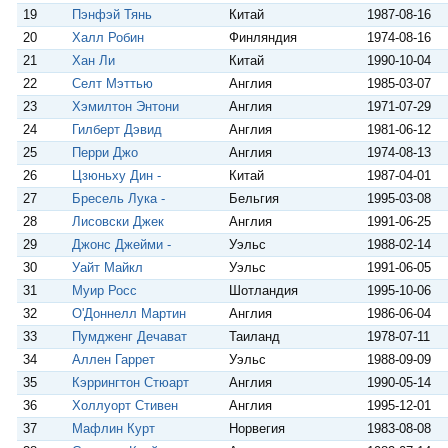
19
Пэнфэй Тянь
Китай
1987-08-16
20
Халл Робин
Финляндия
1974-08-16
21
Хан Ли
Китай
1990-10-04
22
Селт Мэттью
Англия
1985-03-07
23
Хэмилтон Энтони
Англия
1971-07-29
24
Гилберт Дэвид
Англия
1981-06-12
25
Перри Джо
Англия
1974-08-13
26
Цзюньху Дин -
Китай
1987-04-01
27
Бресель Лука -
Бельгия
1995-03-08
28
Лисовски Джек
Англия
1991-06-25
29
Джонс Джейми -
Уэльс
1988-02-14
30
Уайт Майкл
Уэльс
1991-06-05
31
Муир Росс
Шотландия
1995-10-06
32
О'Доннелл Мартин
Англия
1986-06-04
33
Пумдженг Дечават
Таиланд
1978-07-11
34
Аллен Гаррет
Уэльс
1988-09-09
35
Кэррингтон Стюарт
Англия
1990-05-14
36
Холлуорт Стивен
Англия
1995-12-01
37
Мафлин Курт
Норвегия
1983-08-08