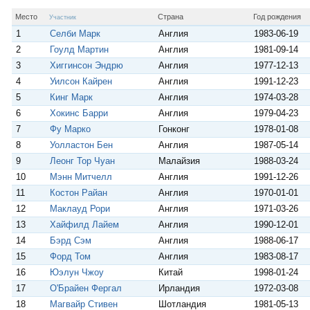
p
m
s
s
Место
Страна
Год рождения
Участник
n
1
Селби Марк
Англия
1983-06-19
i
k
2
Гоулд Мартин
Англия
1981-09-14
i
3
Хиггинсон Эндрю
Англия
1977-12-13
4
Уилсон Кайрен
Англия
1991-12-23
5
Кинг Марк
Англия
1974-03-28
6
Хокинс Барри
Англия
1979-04-23
7
Фу Марко
Гонконг
1978-01-08
8
Уолластон Бен
Англия
1987-05-14
9
Леонг Тор Чуан
Малайзия
1988-03-24
10
Мэнн Митчелл
Англия
1991-12-26
11
Костон Райан
Англия
1970-01-01
12
Маклауд Рори
Англия
1971-03-26
13
Хайфилд Лайем
Англия
1990-12-01
14
Бэрд Сэм
Англия
1988-06-17
15
Форд Том
Англия
1983-08-17
16
Юэлун Чжоу
Китай
1998-01-24
17
О'Брайен Фергал
Ирландия
1972-03-08
18
Магвайр Стивен
Шотландия
1981-05-13