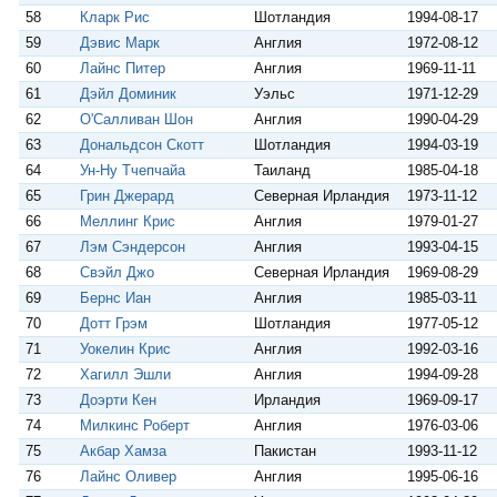
58
Кларк Рис
Шотландия
1994-08-17
59
Дэвис Марк
Англия
1972-08-12
60
Лайнс Питер
Англия
1969-11-11
61
Дэйл Доминик
Уэльс
1971-12-29
62
О'Салливан Шон
Англия
1990-04-29
63
Дональдсон Скотт
Шотландия
1994-03-19
64
Ун-Ну Тчепчайа
Таиланд
1985-04-18
65
Грин Джерард
Северная Ирландия
1973-11-12
66
Меллинг Крис
Англия
1979-01-27
67
Лэм Сэндерсон
Англия
1993-04-15
68
Свэйл Джо
Северная Ирландия
1969-08-29
69
Бернс Иан
Англия
1985-03-11
70
Дотт Грэм
Шотландия
1977-05-12
71
Уокелин Крис
Англия
1992-03-16
72
Хагилл Эшли
Англия
1994-09-28
73
Доэрти Кен
Ирландия
1969-09-17
74
Милкинс Роберт
Англия
1976-03-06
75
Акбар Хамза
Пакистан
1993-11-12
76
Лайнс Оливер
Англия
1995-06-16