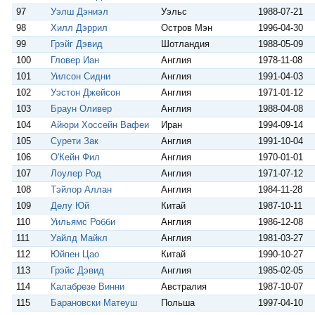
97
Уэлш Дэниэл
Уэльс
1988-07-21
98
Хилл Дэррил
Остров Мэн
1996-04-30
99
Грэйг Дэвид
Шотландия
1988-05-09
100
Гловер Иан
Англия
1978-11-08
101
Уилсон Сидни
Англия
1991-04-03
102
Уэстон Джейсон
Англия
1971-01-12
103
Браун Оливер
Англия
1988-04-08
104
Айюри Хоссейн Вафеи
Иран
1994-09-14
105
Сурети Зак
Англия
1991-10-04
106
О'Кейн Фил
Англия
1970-01-01
107
Лоулер Род
Англия
1971-07-12
108
Тэйлор Аллан
Англия
1984-11-28
109
Делу Юй
Китай
1987-10-11
110
Уильямс Робби
Англия
1986-12-08
111
Уайлд Майкл
Англия
1981-03-27
112
Юйпен Цао
Китай
1990-10-27
113
Грэйс Дэвид
Англия
1985-02-05
114
Калабрезе Винни
Австралия
1987-10-07
115
Барановски Матеуш
Польша
1997-04-10