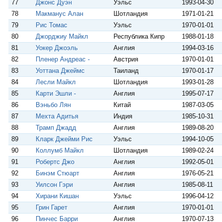
77
Джонс Дуэн
Уэльс
1993-04-30
78
Макманус Алан
Шотландия
1971-01-21
79
Рис Томас
Уэльс
1970-01-01
80
Джорджиу Майкл
Республика Кипр
1988-01-18
81
Уокер Джоэль
Англия
1994-03-16
82
Пленер Андреас -
Австрия
1970-01-01
83
Уоттана Джеймс
Таиланд
1970-01-17
84
Лесли Майкл
Шотландия
1993-01-28
85
Карти Эшли -
Англия
1995-07-17
86
Вэньбо Лян
Китай
1987-03-05
87
Мехта Адитья
Индия
1985-10-31
88
Трамп Джадд
Англия
1989-08-20
89
Кларк Джейми Рис
Уэльс
1994-10-05
90
Коллумб Майкл
Шотландия
1989-02-24
91
Робертс Джо
Англия
1992-05-01
92
Бинэм Стюарт
Англия
1976-05-21
93
Уилсон Гэри
Англия
1985-08-11
94
Хирани Кишан
Уэльс
1996-04-12
95
Грин Гарет
Англия
1970-01-01
96
Пинчес Барри
Англия
1970-07-13