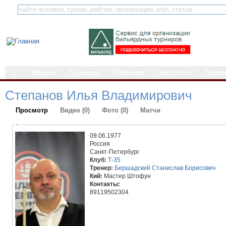
⌂
Медиа
Турниры
Рейтинги
Каталоги
Прав
Степанов Илья Владимирович
Просмотр
Видео (0)
Фото (0)
Матчи
-
09.06.1977
Россия
Санкт-Петербург
Клуб:
Т-35
Тренер:
Бершадский Станислав Борисович
Кий:
Мастер Штофун
Контакты:
89119502304