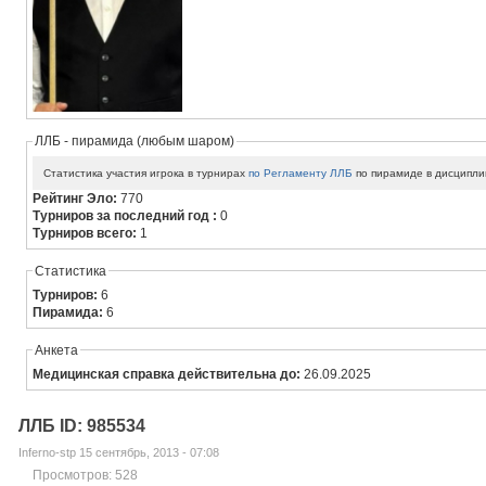
ЛЛБ - пирамида (любым шаром)
Статистика участия игрока в турнирах
по Регламенту ЛЛБ
по пирамиде в дисципли
Рейтинг Эло:
770
Турниров за последний год :
0
Турниров всего:
1
Статистика
Турниров:
6
Пирамида:
6
Анкета
Медицинская справка действительна до:
26.09.2025
ЛЛБ ID: 985534
Inferno-stp 15 сентябрь, 2013 - 07:08
Просмотров: 528