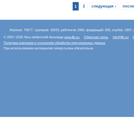
1
2
следующая ›
после
Игроков: 75677, турниров: 42533, рейтингов 1900, федераций: 836, клубов: 1897, 
© 2007–2026 Лига любителей бильярда
www.llb.su
Обратная связь
info@llb.su
Политика компании в отношении обработки персональных данных
При использовании материалов гиперссылка обязательна.