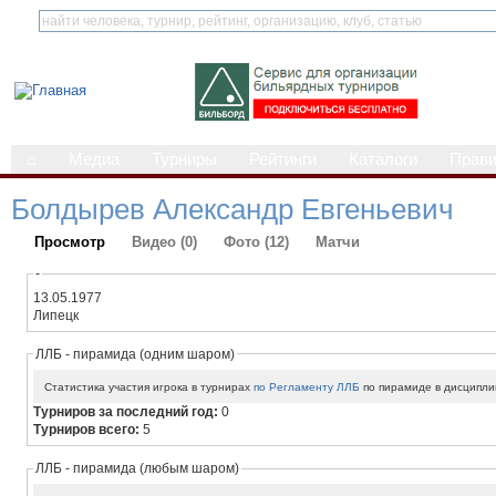
⌂
Медиа
Турниры
Рейтинги
Каталоги
Прав
Болдырев Александр Евгеньевич
Просмотр
Видео (0)
Фото (12)
Матчи
-
13.05.1977
Липецк
ЛЛБ - пирамида (одним шаром)
Статистика участия игрока в турнирах
по Регламенту ЛЛБ
по пирамиде в дисципли
Турниров за последний год:
0
Турниров всего:
5
ЛЛБ - пирамида (любым шаром)