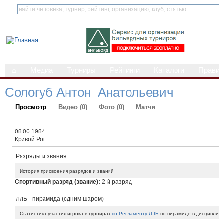
⌂
Медиа
Турниры
Рейтинги
Каталоги
Прав
Сологуб Антон Анатольевич
Просмотр
Видео (0)
Фото (0)
Матчи
-
08.06.1984
Кривой Рог
Разряды и звания
История присвоения разрядов и званий
Спортивный разряд (звание):
2-й разряд
ЛЛБ - пирамида (одним шаром)
Статистика участия игрока в турнирах
по Регламенту ЛЛБ
по пирамиде в дисципли