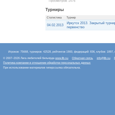
Просмотров: 1476
Турниры
Статистика
Турнир
Иркутск 2013. Закрытый турни
04.02.2013
первенство
Игроков: 75668, турниров: 42528, рейтингов 1900, федераций: 836, клубов: 1897, 
© 2007–2026 Лига любителей бильярда
www.llb.su
Обратная связь
info@llb.su
Политика компании в отношении обработки персональных данных
При использовании материалов гиперссылка обязательна.