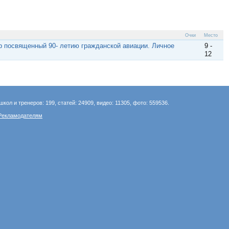
Очки
Место
р посвященный 90- летию гражданской авиации. Личное
9 -
12
школ и тренеров: 199, статей: 24909, видео: 11305, фото: 559536.
Рекламодателям