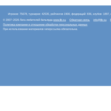
Игроков: 75678, турниров: 42535, рейтингов 1900, федераций: 836, клубов: 1897, 
© 2007–2026 Лига любителей бильярда
www.llb.su
Обратная связь
info@llb.su
Политика компании в отношении обработки персональных данных
При использовании материалов гиперссылка обязательна.