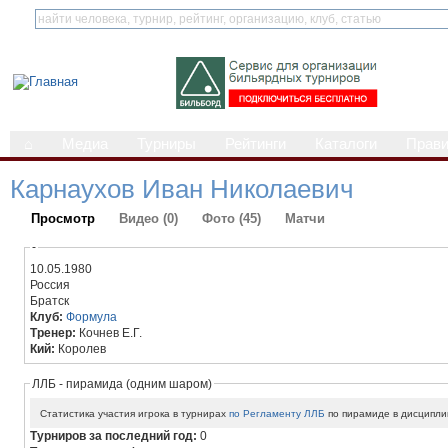
⌂
Медиа
Турниры
Рейтинги
Каталоги
Прав
Карнаухов Иван Николаевич
Просмотр
Видео (0)
Фото (45)
Матчи
-
10.05.1980
Россия
Братск
Клуб:
Формула
Тренер:
Кочнев Е.Г.
Кий:
Королев
ЛЛБ - пирамида (одним шаром)
Статистика участия игрока в турнирах
по Регламенту ЛЛБ
по пирамиде в дисципли
Турниров за последний год:
0