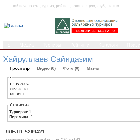
⌂
Медиа
Турниры
Рейтинги
Каталоги
Прав
Хайруллаев Сайидазим
Просмотр
Видео (0)
Фото (0)
Матчи
-
19.06.2004
Узбекистан
Ташкент
Статистика
Турниров:
1
Пирамида:
1
ЛЛБ ID: 5269421
Хайруллаев Сайидазим 4 августа, 2025 - 21:43