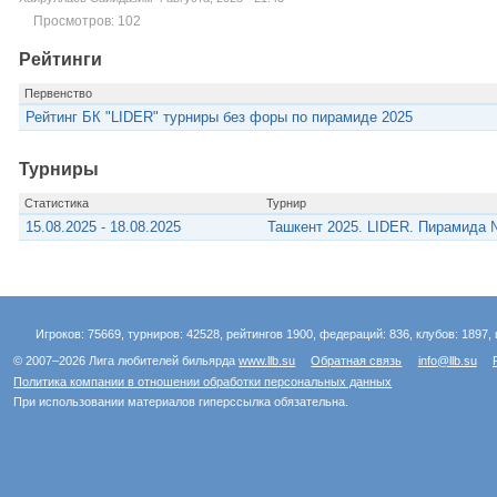
Просмотров: 102
Рейтинги
Первенство
Рейтинг БК "LIDER" турниры без форы по пирамиде 2025
Турниры
Статистика
Турнир
15.08.2025 - 18.08.2025
Ташкент 2025. LIDER. Пирамида 
Игроков: 75669, турниров: 42528, рейтингов 1900, федераций: 836, клубов: 1897, 
© 2007–2026 Лига любителей бильярда
www.llb.su
Обратная связь
info@llb.su
Политика компании в отношении обработки персональных данных
При использовании материалов гиперссылка обязательна.