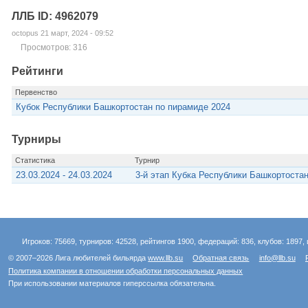
ЛЛБ ID: 4962079
octopus 21 март, 2024 - 09:52
Просмотров: 316
Рейтинги
Первенство
Кубок Республики Башкортостан по пирамиде 2024
Турниры
Статистика
Турнир
23.03.2024 - 24.03.2024
3-й этап Кубка Республики Башкортоста
Игроков: 75669, турниров: 42528, рейтингов 1900, федераций: 836, клубов: 1897, 
© 2007–2026 Лига любителей бильярда
www.llb.su
Обратная связь
info@llb.su
Политика компании в отношении обработки персональных данных
При использовании материалов гиперссылка обязательна.