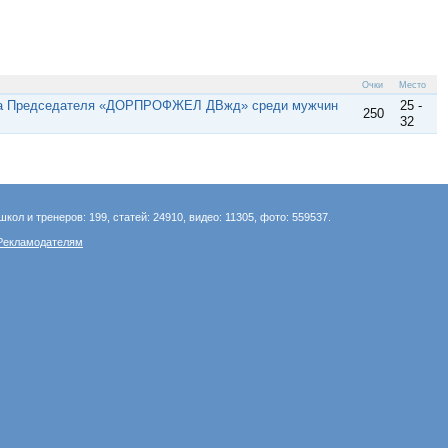
Очки
Место
убка Председателя «ДОРПРОФЖЕЛ ДВжд» среди мужчин
25 -
250
32
школ и тренеров: 199, статей: 24910, видео: 11305, фото: 559537.
Рекламодателям