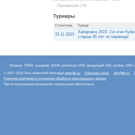
Просмотров: 279
Турниры
Статистика
Турнир
Хабаровск 2023. 2-й этап К
25.11.2023
старше 45 лет по пирамиде
Игроков: 75669, турниров: 42528, рейтингов 1900, федераций: 836, клубов: 1897, 
© 2007–2026 Лига любителей бильярда
www.llb.su
Обратная связь
info@llb.su
Политика компании в отношении обработки персональных данных
При использовании материалов гиперссылка обязательна.