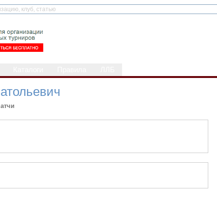
Каталоги
Правила
ЛЛБ
атольевич
атчи