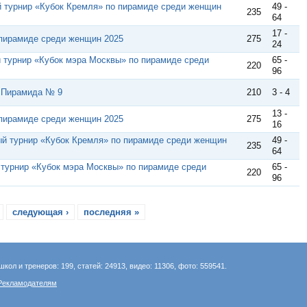
 турнир «Кубок Кремля» по пирамиде среди женщин
49 -
235
64
17 -
пирамиде среди женщин 2025
275
24
 турнир «Кубок мэра Москвы» по пирамиде среди
65 -
220
96
. Пирамида № 9
210
3 - 4
13 -
пирамиде среди женщин 2025
275
16
й турнир «Кубок Кремля» по пирамиде среди женщин
49 -
235
64
турнир «Кубок мэра Москвы» по пирамиде среди
65 -
220
96
следующая ›
последняя »
школ и тренеров: 199, статей: 24913, видео: 11306, фото: 559541.
Рекламодателям