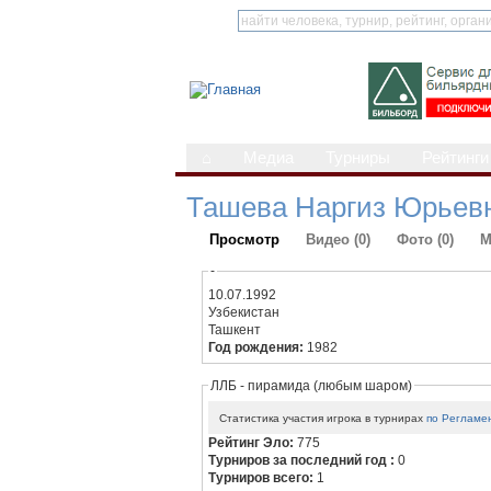
⌂
Медиа
Турниры
Рейтинги
Ташева Наргиз Юрьев
Просмотр
Видео (0)
Фото (0)
М
-
10.07.1992
Узбекистан
Ташкент
Год рождения:
1982
ЛЛБ - пирамида (любым шаром)
Статистика участия игрока в турнирах
по Регламе
Рейтинг Эло:
775
Турниров за последний год :
0
Турниров всего:
1