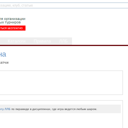
Каталоги
Правила
ЛЛБ
на
атчи
нту ЛЛБ
по пирамиде в дисциплинах, где игра ведется любым шаром.