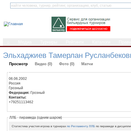
⌂
Медиа
Турниры
Рейтинги
Каталоги
Прав
Эльхаджиев Тамерлан Русланбеков
Просмотр
Видео (0)
Фото (0)
Матчи
-
06.06.2002
Россия
Грозный
Федерация:
Грозный
Контакты:
+79251113462
ЛЛБ - пирамида (одним шаром)
Статистика участия игрока в турнирах
по Регламенту ЛЛБ
по пирамиде в дисципли