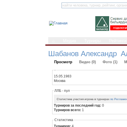
⌂
Медиа
Турниры
Рейтинги
Шабанов Александр А
Просмотр
Видео (0)
Фото (1)
М
-
15.05.1983
Москва
ЛЛБ - пул
Статистика участия игрока в турнирах
по Регламе
Турниров за последний год:
0
Турниров всего:
1
Статистика
Турниров:
4