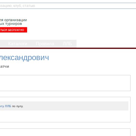
Каталоги
Правила
ЛЛБ
лександрович
атчи
нту ЛЛБ
по пулу.