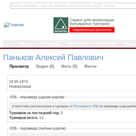
⌂
Медиа
Турниры
Рейтинги
Каталоги
Прав
Паньков Алексей Павлович
Просмотр
Видео (0)
Фото (5)
Матчи
-
16.05.1974
Новокузнецк
ЛЛБ - пирамида (одним шаром)
Статистика участия игрока в турнирах
по Регламенту ЛЛБ
по пирамиде в дисципли
Турниров за последний год:
0
Турниров всего:
13
ЛЛБ - пирамида (любым шаром)