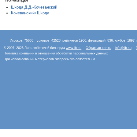
Шкода Д.Д.-Кочеванский
Кочеванский+Шкода
Игроков: 75668, турниров: 42528, рейтингов 1900, федераций: 836, клубов: 1897, 
© 2007–2026 Лига любителей бильярда
www.llb.su
Обратная связь
info@llb.su
Политика компании в отношении обработки персональных данных
При использовании материалов гиперссылка обязательна.