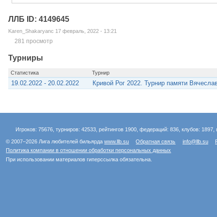
ЛЛБ ID: 4149645
Karen_Shakaryanc 17 февраль, 2022 - 13:21
281 просмотр
Турниры
Статистика
Турнир
19.02.2022 - 20.02.2022
Кривой Рог 2022. Турнир памяти Вячесла
Игроков: 75676, турниров: 42533, рейтингов 1900, федераций: 836, клубов: 1897, 
© 2007–2026 Лига любителей бильярда
www.llb.su
Обратная связь
info@llb.su
Политика компании в отношении обработки персональных данных
При использовании материалов гиперссылка обязательна.