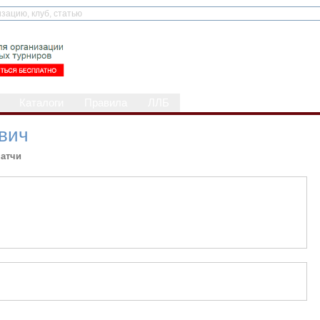
Каталоги
Правила
ЛЛБ
вич
атчи