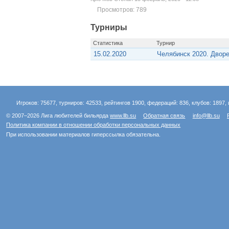
Просмотров: 789
Турниры
Статистика
Турнир
15.02.2020
Челябинск 2020. Двор
Игроков: 75677, турниров: 42533, рейтингов 1900, федераций: 836, клубов: 1897, 
© 2007–2026 Лига любителей бильярда
www.llb.su
Обратная связь
info@llb.su
Политика компании в отношении обработки персональных данных
При использовании материалов гиперссылка обязательна.