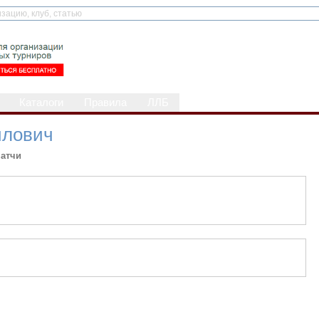
Каталоги
Правила
ЛЛБ
йлович
атчи