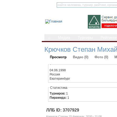
⌂
Медиа
Турниры
Рейтинги
Крючков Степан Миха
Просмотр
Видео (0)
Фото (0)
М
-
04.06.1998
Россия
Екатеринбург
Статистика
Турниров:
1
Пирамида:
1
ЛЛБ ID: 3707929
Крючков Степан 15 февраль, 2020 - 11:08