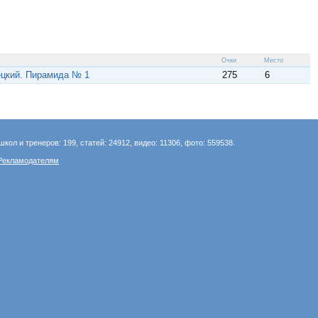
Очки
Место
ецкий. Пирамида № 1
275
6
школ и тренеров: 199, статей: 24912, видео: 11306, фото: 559538.
Рекламодателям