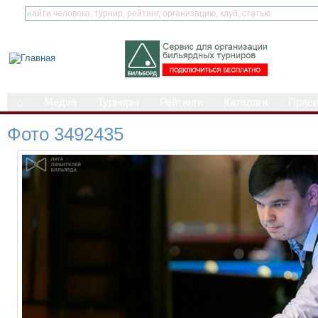
⌂
Медиа
Турниры
Рейтинги
Каталоги
Прав
Фото 3492435