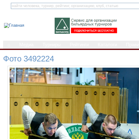
⌂
Медиа
Турниры
Рейтинги
Каталоги
Прав
Фото 3492224