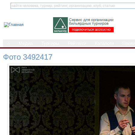
⌂
Медиа
Турниры
Рейтинги
Каталоги
Прав
Фото 3492417