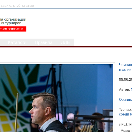
Каталоги
Правила
ЛЛБ
Чемпио
мужчин
08.06.2
Автор:
Оригин
Турнир
среди 
Лица:
н
Указат