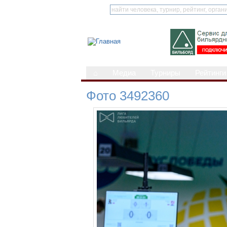
⌂
Медиа
Турниры
Рейтинги
Фото 3492360