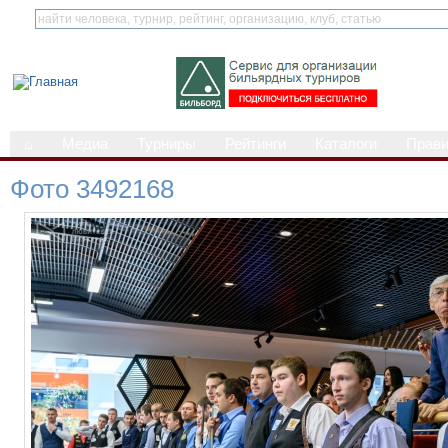
⌂
Медиа
Турниры
Рейтинги
Каталоги
Прав
Фото 3492168