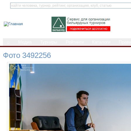
⌂
Медиа
Турниры
Рейтинги
Каталоги
Прав
Фото 3492256