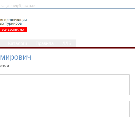
Каталоги
Правила
ЛЛБ
имирович
атчи