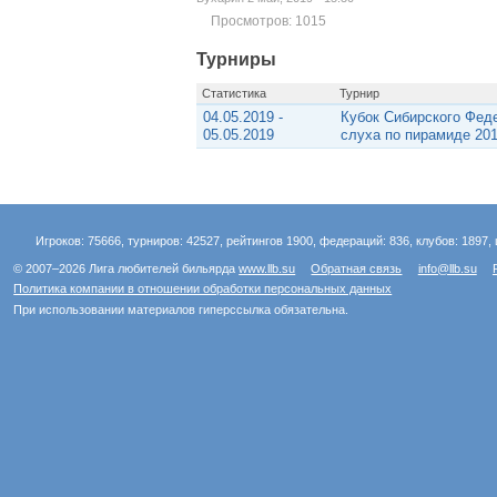
Просмотров: 1015
Турниры
Статистика
Турнир
04.05.2019 -
Кубок Сибирского Фед
05.05.2019
слуха по пирамиде 20
Игроков: 75666, турниров: 42527, рейтингов 1900, федераций: 836, клубов: 1897, 
© 2007–2026 Лига любителей бильярда
www.llb.su
Обратная связь
info@llb.su
Политика компании в отношении обработки персональных данных
При использовании материалов гиперссылка обязательна.