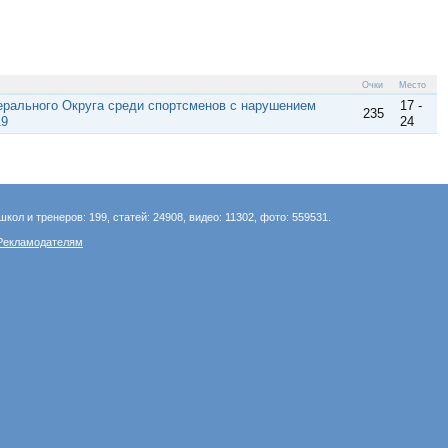
Очки
Место
ерального Округа среди спортсменов с нарушением
17 -
235
19
24
школ и тренеров: 199, статей: 24908, видео: 11302, фото: 559531.
Рекламодателям