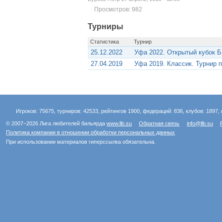
Просмотров: 982
Турниры
Статистика
Турнир
25.12.2022
Уфа 2022. Открытый кубок 
27.04.2019
Уфа 2019. Классик. Турнир 
Игроков: 75675, турниров: 42533, рейтингов 1900, федераций: 836, клубов: 1897, 
© 2007–2026 Лига любителей бильярда
www.llb.su
Обратная связь
info@llb.su
Политика компании в отношении обработки персональных данных
При использовании материалов гиперссылка обязательна.