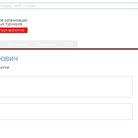
Каталоги
Правила
ЛЛБ
рович
атчи