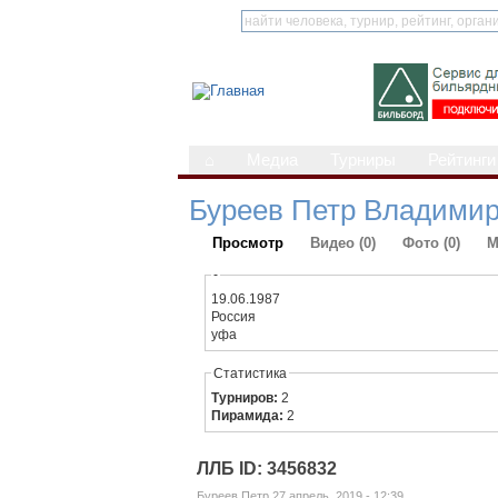
⌂
Медиа
Турниры
Рейтинги
Буреев Петр Владими
Просмотр
Видео (0)
Фото (0)
М
-
19.06.1987
Россия
уфа
Статистика
Турниров:
2
Пирамида:
2
ЛЛБ ID: 3456832
Буреев Петр 27 апрель, 2019 - 12:39