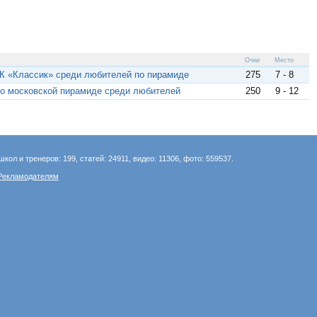
Очки
Место
БК «Классик» среди любителей по пирамиде
275
7 - 8
по московской пирамиде среди любителей
250
9 - 12
школ и тренеров: 199, статей: 24911, видео: 11306, фото: 559537.
Рекламодателям