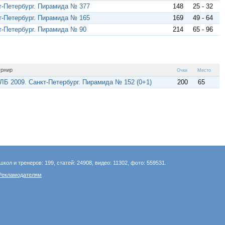
т-Петербург. Пирамида № 377
148
25 - 32
т-Петербург. Пирамида № 165
169
49 - 64
т-Петербург. Пирамида № 90
214
65 - 96
урнир
Очки
Место
ЛБ 2009. Санкт-Петербург. Пирамида № 152 (0+1)
200
65
школ и тренеров: 199, статей: 24908, видео: 11302, фото: 559531.
Рекламодателям