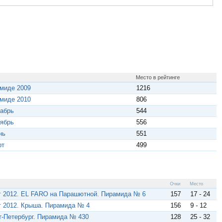
Место в рейтинге
амиде 2009
1216
амиде 2010
806
кабрь
544
тябрь
556
нь
551
рт
499
Очки
Место
г 2012. EL FARO на Парашютной. Пирамида № 6
157
17 - 24
г 2012. Крыша. Пирамида № 4
156
9 - 12
т-Петербург. Пирамида № 430
128
25 - 32