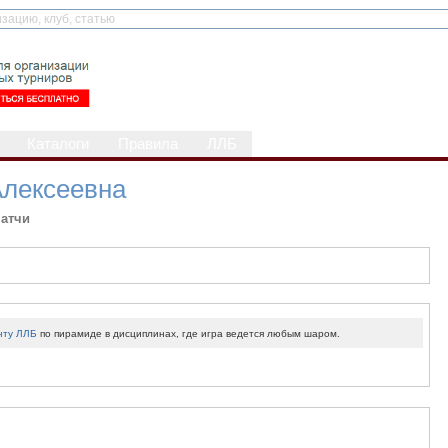
Каталоги
Правила
ЛЛБ
Алексеевна
атчи
нту ЛЛБ
по пирамиде в дисциплинах, где игра ведется любым шаром.