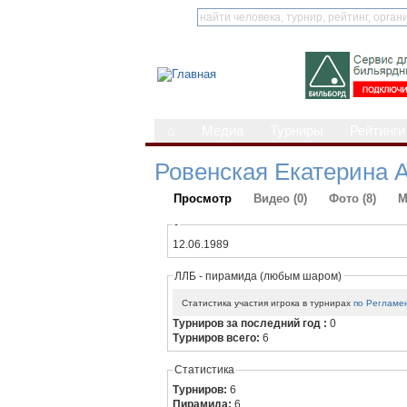
⌂
Медиа
Турниры
Рейтинги
Ровенская Екатерина 
Просмотр
Видео (0)
Фото (8)
М
-
12.06.1989
ЛЛБ - пирамида (любым шаром)
Статистика участия игрока в турнирах
по Регламе
Турниров за последний год :
0
Турниров всего:
6
Статистика
Турниров:
6
Пирамида:
6