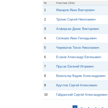
p
m
s
№
Участник (Эло)
s
n
1
Макаров Иван Викторович
i
k
2
Тропин Сергей Николаевич
i
3
Алферьев Денис Викторович
4
Сюпкаев Иван Геннадьевич
5
Череватов Тихон Николаевич
6
Есаков Александр Евгеньевич
7
Прусак Евгений Игоревич
8
Визельтер Вадим Александрович
9
Круглов Сергей Алексеевич
10
Гайданский Сергей Александрович