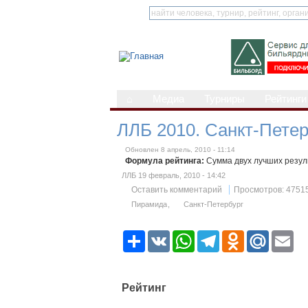
⌂
Медиа
Турниры
Рейтинги
ЛЛБ 2010. Санкт-Петер
Обновлен 8 апрель, 2010 - 11:14
Формула рейтинга:
Сумма двух лучших резул
ЛЛБ 19 февраль, 2010 - 14:42
Оставить комментарий
Просмотров: 4751
Пирамида
Санкт-Петербург
Р
V
W
T
O
M
E
е
K
h
e
d
a
m
с
a
l
n
i
a
у
t
e
o
l
i
р
s
g
k
.
l
Рейтинг
с
A
r
l
R
p
a
a
u