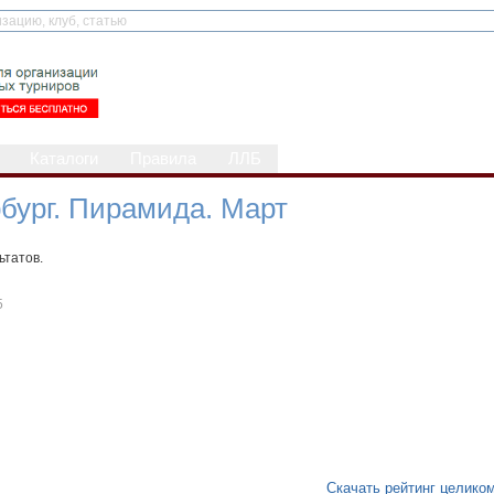
Каталоги
Правила
ЛЛБ
бург. Пирамида. Март
ьтатов.
5
Скачать рейтинг целико