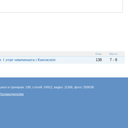
Очки
Место
. I этап чемпионата г.Кингисепп
138
7 - 8
школ и тренеров: 199, статей: 24912, видео: 11306, фото: 559538.
Рекламодателям