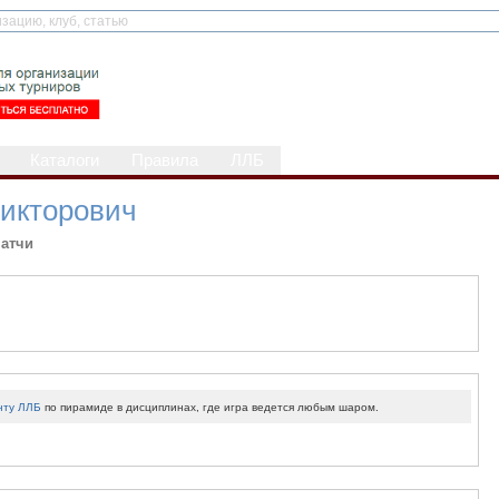
Каталоги
Правила
ЛЛБ
икторович
атчи
нту ЛЛБ
по пирамиде в дисциплинах, где игра ведется любым шаром.