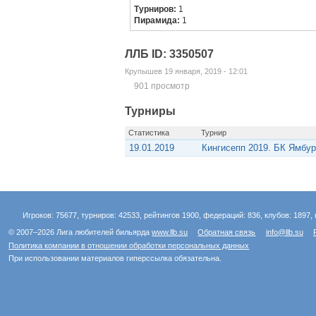
Турниров:
1
Пирамида:
1
ЛЛБ ID: 3350507
Крупышев 19 января, 2019 - 12:01
901 просмотр
Турниры
Статистика
Турнир
19.01.2019
Кингисепп 2019. БК Ямбург
Игроков: 75677, турниров: 42533, рейтингов 1900, федераций: 836, клубов: 1897, 
© 2007–2026 Лига любителей бильярда
www.llb.su
Обратная связь
info@llb.su
Политика компании в отношении обработки персональных данных
При использовании материалов гиперссылка обязательна.