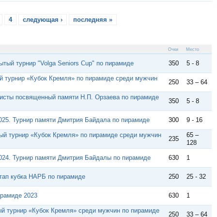
4
следующая ›
последняя »
Очки
Место
ытый турнир "Volga Seniors Cup" по пирамиде
350
5 - 8
 турнир «Кубок Кремля» по пирамиде среди мужчин
250
33 – 64
исты посвященный памяти Н.П. Орзаева по пирамиде
350
5 - 8
025. Турнир памяти Дмитрия Байдала по пирамиде
300
9 - 16
ый турнир «Кубок Кремля» по пирамиде среди мужчин
65 –
235
128
024. Турнир памяти Дмитрия Байдалы по пирамиде
630
1
этап кубка НАРБ по пирамиде
250
25 - 32
ирамиде 2023
630
1
й турнир «Кубок Кремля» среди мужчин по пирамиде
250
33 – 64