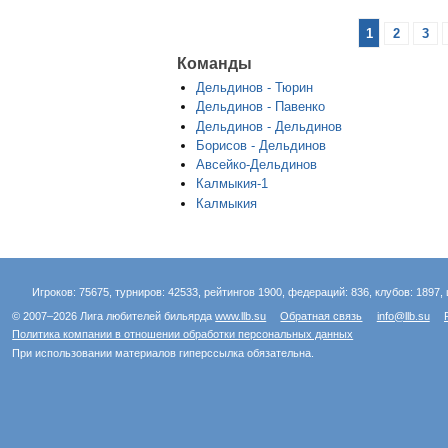
1
2
3
Команды
Дельдинов - Тюрин
Дельдинов - Павенко
Дельдинов - Дельдинов
Борисов - Дельдинов
Авсейко-Дельдинов
Калмыкия-1
Калмыкия
Игроков: 75675, турниров: 42533, рейтингов 1900, федераций: 836, клубов: 1897, 
© 2007–2026 Лига любителей бильярда
www.llb.su
Обратная связь
info@llb.su
Политика компании в отношении обработки персональных данных
При использовании материалов гиперссылка обязательна.