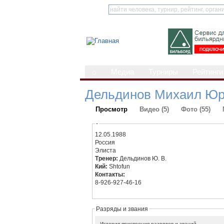
⌂
Медиа
Турниры
Рейтинги
Дельдинов Михаил Юр
Просмотр
Видео (5)
Фото (55)
-
12.05.1988
Россия
Элиста
Тренер:
Дельдинов Ю. В.
Кий:
Shtofun
Контакты:
8-926-927-46-16
Разряды и звания
История присвоения разрядов и званий