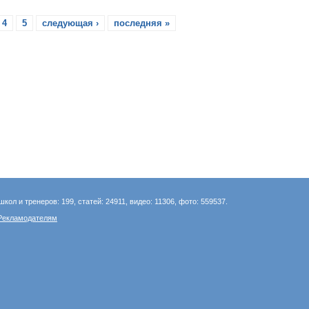
4
5
следующая ›
последняя »
школ и тренеров: 199, статей: 24911, видео: 11306, фото: 559537.
Рекламодателям