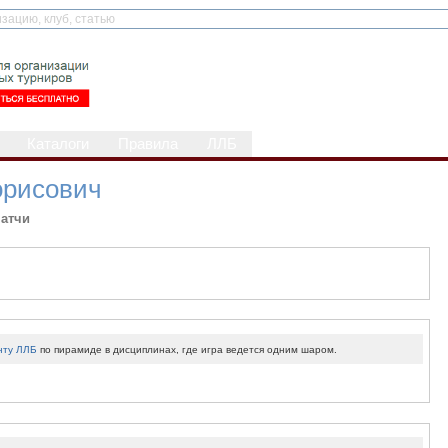
Каталоги
Правила
ЛЛБ
орисович
атчи
нту ЛЛБ
по пирамиде в дисциплинах, где игра ведется одним шаром.