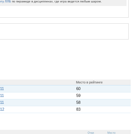
нту ЛЛБ
по пирамиде в дисциплинах, где игра ведется любым шаром.
Место в рейтинге
11
60
11
59
11
58
012
83
Очки
Место