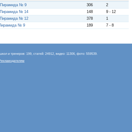
 Пирамида № 9
306
2
 Пирамида № 14
148
9 - 12
 Пирамида № 12
378
1
Пирамида № 9
189
7 - 8
школ и тренеров: 199, статей: 24912, видео: 11306, фото: 559539.
Рекламодателям