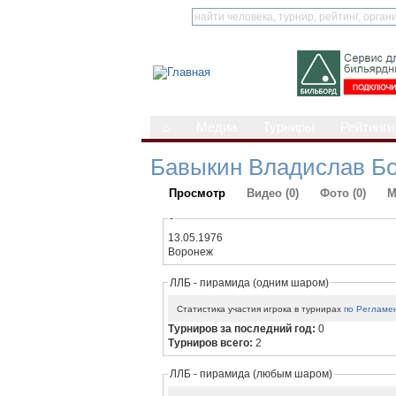
⌂
Медиа
Турниры
Рейтинги
Бавыкин Владислав Б
Просмотр
Видео (0)
Фото (0)
М
-
13.05.1976
Воронеж
ЛЛБ - пирамида (одним шаром)
Статистика участия игрока в турнирах
по Регламе
Турниров за последний год:
0
Турниров всего:
2
ЛЛБ - пирамида (любым шаром)