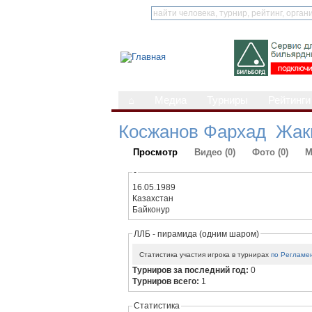
⌂
Медиа
Турниры
Рейтинги
Косжанов Фархад Жак
Просмотр
Видео (0)
Фото (0)
М
-
16.05.1989
Казахстан
Байконур
ЛЛБ - пирамида (одним шаром)
Статистика участия игрока в турнирах
по Регламе
Турниров за последний год:
0
Турниров всего:
1
Статистика