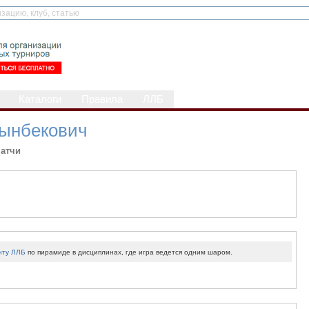
Каталоги
Правила
ЛЛБ
ынбекович
атчи
нту ЛЛБ
по пирамиде в дисциплинах, где игра ведется одним шаром.