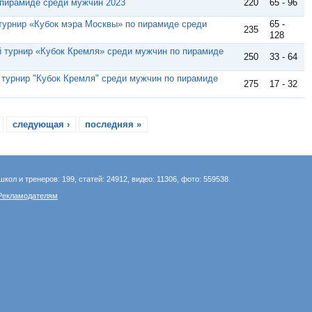
пирамиде среди мужчин 2023
220
65 - 96
урнир «Кубок мэра Москвы» по пирамиде среди
65 -
235
128
 турнир «Кубок Кремля» среди мужчин по пирамиде
250
33 - 64
турнир "Кубок Кремля" среди мужчин по пирамиде
275
17 - 32
следующая ›
последняя »
школ и тренеров: 199, статей: 24912, видео: 11306, фото: 559538.
Рекламодателям