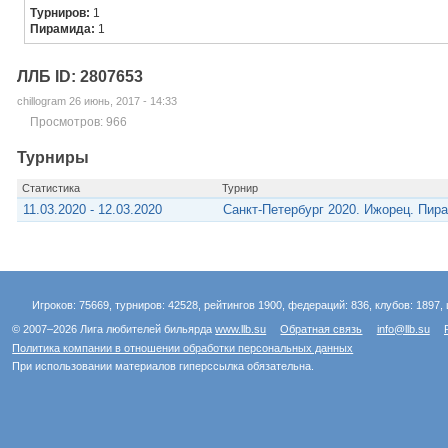
Турниров:
1
Пирамида:
1
ЛЛБ ID: 2807653
chillogram 26 июнь, 2017 - 14:33
Просмотров: 966
Турниры
Статистика
Турнир
11.03.2020 - 12.03.2020
Санкт-Петербург 2020. Ижорец. Пир
Игроков: 75669, турниров: 42528, рейтингов 1900, федераций: 836, клубов: 1897, 
© 2007–2026 Лига любителей бильярда
www.llb.su
Обратная связь
info@llb.su
Политика компании в отношении обработки персональных данных
При использовании материалов гиперссылка обязательна.