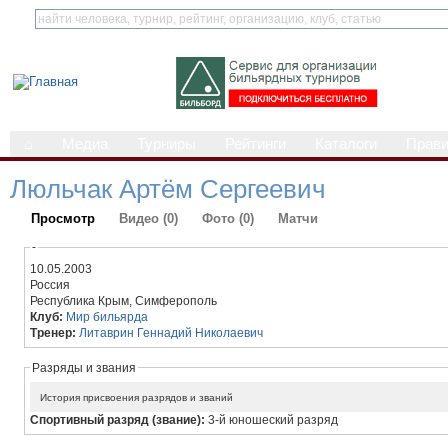
⌂
Медиа
Турниры
Рейтинги
Каталоги
Прав
Люльчак Артём Сергеевич
Просмотр
Видео (0)
Фото (0)
Матчи
-
10.05.2003
Россия
Республика Крым, Симферополь
Клуб:
Мир бильярда
Тренер:
Литаврин Геннадий Николаевич
Разряды и звания
История присвоения разрядов и званий
Спортивный разряд (звание):
3-й юношеский разряд