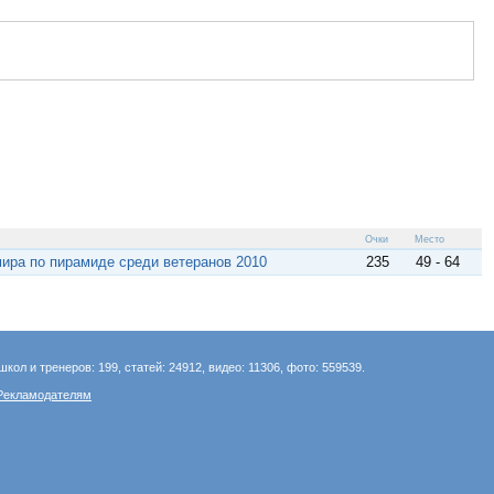
Очки
Место
ира по пирамиде среди ветеранов 2010
235
49 - 64
школ и тренеров: 199, статей: 24912, видео: 11306, фото: 559539.
Рекламодателям