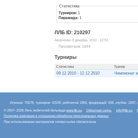
Статистика
Турниров:
1
Пирамида:
1
ЛЛБ ID: 210297
Аверченко 9 декабрь, 2010 - 12:53
Просмотров: 1844
Турниры
Статистика
Турнир
09.12.2010 - 12.12.2010
Чемпионат м
Игроков: 75678, турниров: 42535, рейтингов 1900, федераций: 836, клубов: 1897, 
© 2007–2026 Лига любителей бильярда
www.llb.su
Обратная связь
info@llb.su
Политика компании в отношении обработки персональных данных
При использовании материалов гиперссылка обязательна.