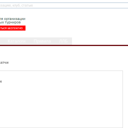
Каталоги
Правила
ЛЛБ
атчи
ск