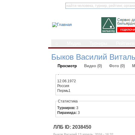
⌂
Медиа
Турниры
Рейтинги
Быков Василий Витал
Просмотр
Видео (0)
Фото (0)
М
-
12.06.1972
Россия
Пермь1
Статистика
Турниров:
3
Пирамида:
3
ЛЛБ ID: 2038450
Быков Василий 13 апрель, 2016 - 16:32