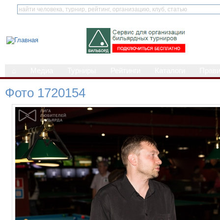
⌂
Медиа
Турниры
Рейтинги
Каталоги
Прав
Фото 1720154