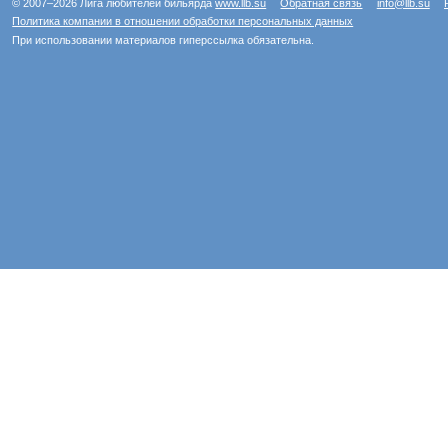
© 2007–2026 Лига любителей бильярда
www.llb.su
Обратная связь
info@llb.su
Политика компании в отношении обработки персональных данных
При использовании материалов гиперссылка обязательна.