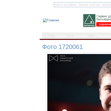
⌂
Медиа
Турниры
Рейтинги
Фото 1720061