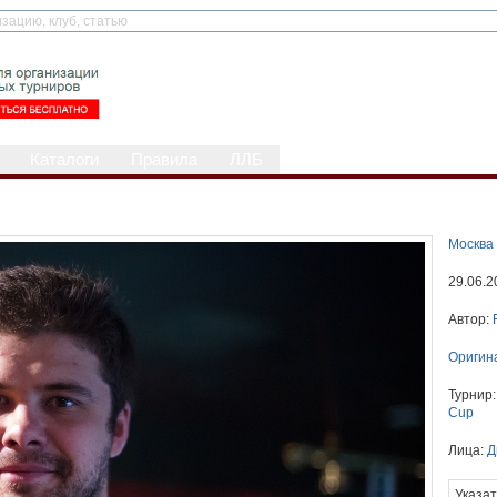
Каталоги
Правила
ЛЛБ
Москва 
29.06.2
Автор:
Оригин
Турнир
Cup
Лица:
Д
Указат