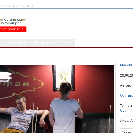
Каталоги
Правила
ЛЛБ
Москва 
29.06.2
Автор:
Оригин
Турнир
Cup
Лица:
А
Указат