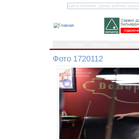
⌂
Медиа
Турниры
Рейтинги
Фото 1720112