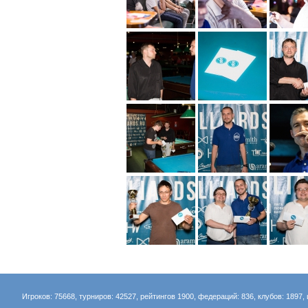
Игроков: 75668, турниров: 42527, рейтингов 1900, федераций: 836, клубов: 1897, 