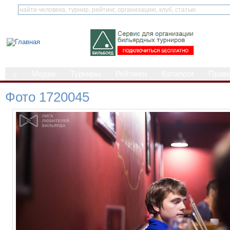
⌂
Медиа
Турниры
Рейтинги
Каталоги
Прав
Фото 1720045