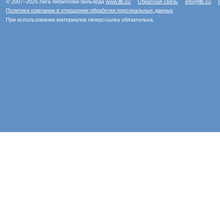
© 2007–2026 Лига любителей бильярда
www.llb.su
Обратная связь
info@llb.su
Политика компании в отношении обработки персональных данных
При использовании материалов гиперссылка обязательна.