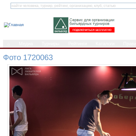
⌂
Медиа
Турниры
Рейтинги
Каталоги
Прав
Фото 1720063